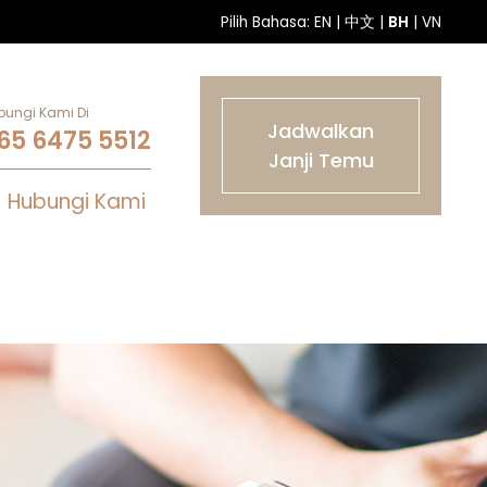
Pilih Bahasa:
EN
|
中文
|
BH
|
VN
bungi Kami Di
Jadwalkan
65 6475 5512
Janji Temu
Hubungi Kami