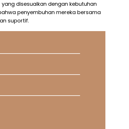
 yang disesuaikan dengan kebutuhan
 bahwa penyembuhan mereka bersama
an suportif.
8 5578
5 5512
n.
n.
n.