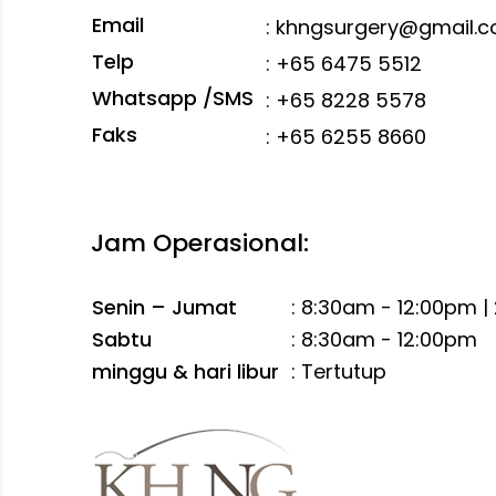
Email
:
khngsurgery@gmail.
Telp
:
+65 6475 5512
Whatsapp /SMS
:
+65 8228 5578
What
Faks
: +65 6255 8660
Hubun
Jam Operasional:
Senin – Jumat
: 8:30am - 12:00pm 
Sabtu
: 8:30am - 12:00pm
minggu & hari libur
: Tertutup