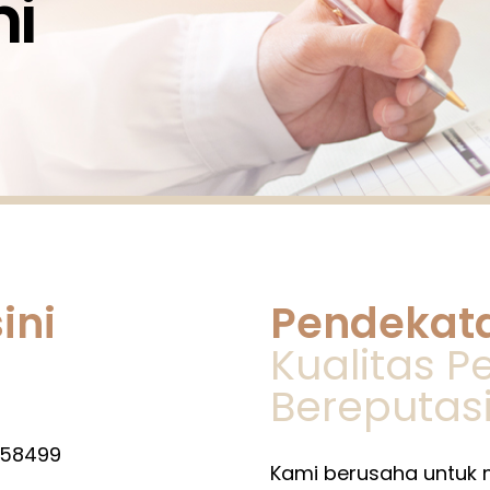
i
ini
Pendekata
Kualitas 
Bereputasi
258499
Kami berusaha untuk 