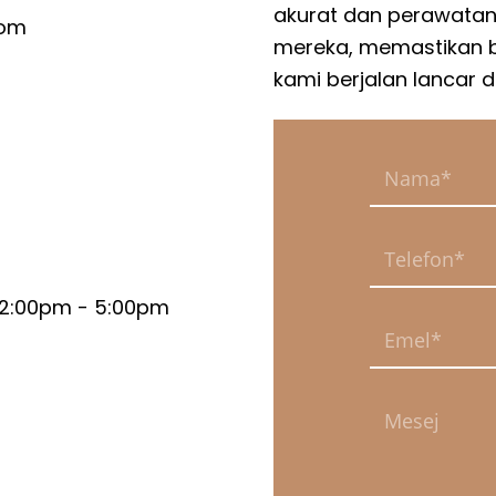
akurat dan perawatan
com
Hubungi Kami
mereka, memastikan
kami berjalan lancar d
sapp
+65 822
+65 647
gi Kami Di
Medan ini diperluka
atau
Medan ini diperluka
| 2:00pm - 5:00pm
Jadwalkan Janji Temu
Medan ini diperluka